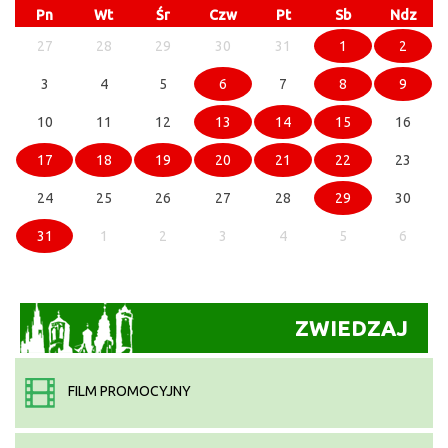
Pn
Wt
Śr
Czw
Pt
Sb
Ndz
27
28
29
30
31
1
2
3
4
5
6
7
8
9
10
11
12
13
14
15
16
17
18
19
20
21
22
23
24
25
26
27
28
29
30
31
1
2
3
4
5
6
ZWIEDZAJ
FILM PROMOCYJNY