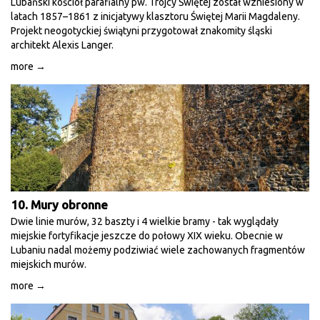
Lubański kościół parafialny pw. Trójcy Świętej został wzniesiony w
latach 1857–1861 z inicjatywy klasztoru Świętej Marii Magdaleny.
Projekt neogotyckiej świątyni przygotował znakomity śląski
architekt Alexis Langer.
more →
10. Mury obronne
Dwie linie murów, 32 baszty i 4 wielkie bramy - tak wyglądały
miejskie fortyfikacje jeszcze do połowy XIX wieku. Obecnie w
Lubaniu nadal możemy podziwiać wiele zachowanych fragmentów
miejskich murów.
more →