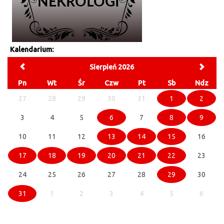
Kalendarium:
Sierpień 2026
Pn
Wt
Śr
Czw
Pt
Sb
Ndz
27
28
29
30
31
1
2
3
4
5
6
7
8
9
10
11
12
13
14
15
16
17
18
19
20
21
22
23
24
25
26
27
28
29
30
31
1
2
3
4
5
6