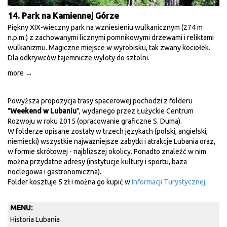
14. Park na Kamiennej Górze
Piękny XIX-wieczny park na wzniesieniu wulkanicznym (274 m
n.p.m.) z zachowanymi licznymi pomnikowymi drzewami i reliktami
wulkanizmu. Magiczne miejsce w wyrobisku, tak zwany kociołek.
Dla odkrywców tajemnicze wyloty do sztolni.
more →
Powyższa propozycja trasy spacerowej pochodzi z folderu
"
Weekend w Lubaniu
", wydanego przez Łużyckie Centrum
Rozwoju w roku 2015 (opracowanie graficzne S. Duma).
W folderze opisane zostały w trzech językach (polski, angielski,
niemiecki) wszystkie najważniejsze zabytki i atrakcje Lubania oraz,
w formie skrótowej - najbliższej okolicy. Ponadto znaleźć w nim
można przydatne adresy (instytucje kultury i sportu, baza
noclegowa i gastronomiczna).
Folder kosztuje 5 zł i można go kupić w
Informacji Turystycznej
.
MENU:
Historia Lubania