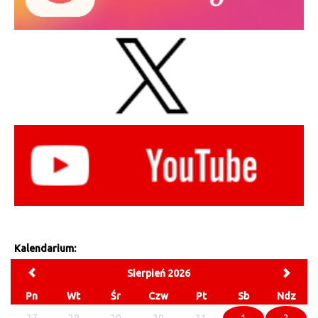
Kalendarium:
Sierpień 2026
Pn
Wt
Śr
Czw
Pt
Sb
Ndz
27
28
29
30
31
1
2