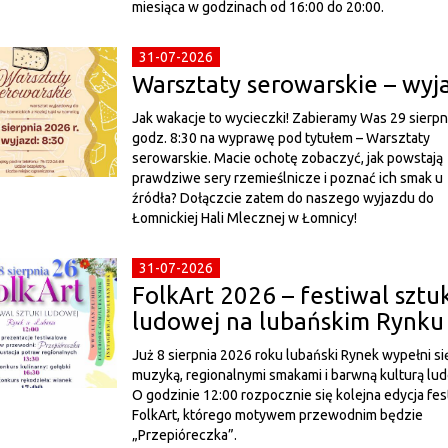
miesiąca w godzinach od 16:00 do 20:00.
31-07-2026
Warsztaty serowarskie – wyj
Jak wakacje to wycieczki! Zabieramy Was 29 sierpn
godz. 8:30 na wyprawę pod tytułem – Warsztaty
serowarskie. Macie ochotę zobaczyć, jak powstają
prawdziwe sery rzemieślnicze i poznać ich smak u
źródła? Dołączcie zatem do naszego wyjazdu do
Łomnickiej Hali Mlecznej w Łomnicy!
31-07-2026
FolkArt 2026 – festiwal sztuk
ludowej na lubańskim Rynku
Już 8 sierpnia 2026 roku lubański Rynek wypełni si
muzyką, regionalnymi smakami i barwną kulturą lu
O godzinie 12:00 rozpocznie się kolejna edycja fes
FolkArt, którego motywem przewodnim będzie
„Przepióreczka”.