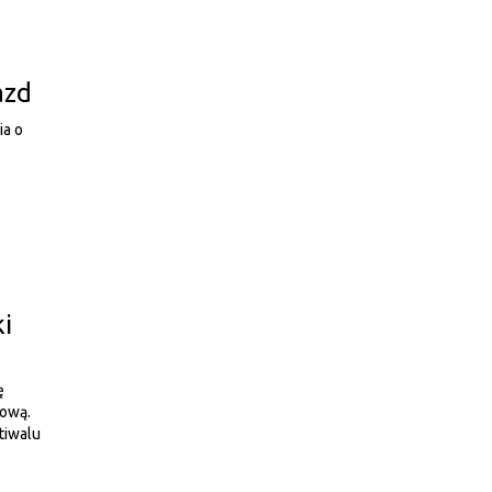
azd
ia o
i
ę
dową.
tiwalu