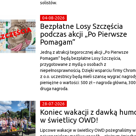
solistów.
04-08-2026
Bezpłatne Losy Szczęścia
podczas akcji „Po Pierwsze
Pomagam”
Jedną z atrakcji tegorocznej akcji „Po Pierwsze
Pomagam” będą bezpłatne Losy Szczęścia,
przygotowane z myślą o osobach z
niepełnosprawnością. Dzięki wsparciu firmy Chrom
z o.o. uczestnicy będą mieli szansę wygrać nagrod
pieniężne o wartości: 500 zł – nagroda główna, 300 
druga nagroda.
28-07-2026
Koniec wakacji z dawką hum
w świetlicy OWD!
Lipcowe wakacje w świetlicy OWD pożegnaliśmy w