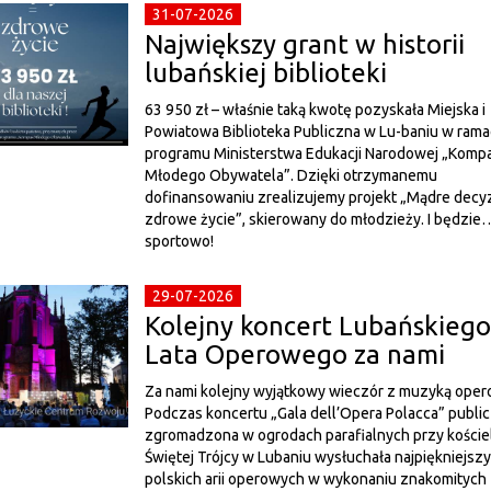
31-07-2026
Największy grant w historii
lubańskiej biblioteki
63 950 zł – właśnie taką kwotę pozyskała Miejska i
Powiatowa Biblioteka Publiczna w Lu-baniu w ram
programu Ministerstwa Edukacji Narodowej „Komp
Młodego Obywatela”. Dzięki otrzymanemu
dofinansowaniu zrealizujemy projekt „Mądre decyz
zdrowe życie”, skierowany do młodzieży. I będzie
sportowo!
29-07-2026
Kolejny koncert Lubańskiego
Lata Operowego za nami
Za nami kolejny wyjątkowy wieczór z muzyką oper
Podczas koncertu „Gala dell’Opera Polacca” publi
zgromadzona w ogrodach parafialnych przy koście
Świętej Trójcy w Lubaniu wysłuchała najpiękniejsz
polskich arii operowych w wykonaniu znakomitych