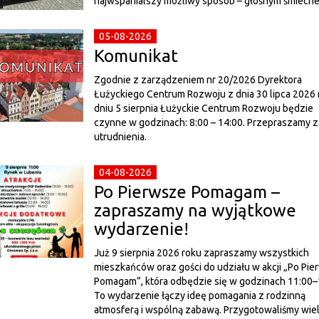
najwspanialszy możliwy sposób – głośnym śmiech
05-08-2026
Komunikat
Zgodnie z zarządzeniem nr 20/2026 Dyrektora
Łużyckiego Centrum Rozwoju z dnia 30 lipca 2026 r
dniu 5 sierpnia Łużyckie Centrum Rozwoju będzie
czynne w godzinach: 8:00 – 14:00. Przepraszamy z
utrudnienia.
04-08-2026
Po Pierwsze Pomagam –
zapraszamy na wyjątkowe
wydarzenie!
Już 9 sierpnia 2026 roku zapraszamy wszystkich
mieszkańców oraz gości do udziału w akcji „Po Pi
Pomagam”, która odbędzie się w godzinach 11:00–
To wydarzenie łączy ideę pomagania z rodzinną
atmosferą i wspólną zabawą. Przygotowaliśmy wie