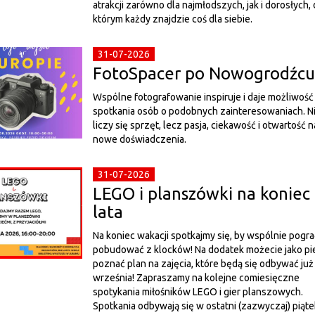
atrakcji zarówno dla najmłodszych, jak i dorosłych, 
którym każdy znajdzie coś dla siebie.
31-07-2026
FotoSpacer po Nowogrodźcu
Wspólne fotografowanie inspiruje i daje możliwość
spotkania osób o podobnych zainteresowaniach. N
liczy się sprzęt, lecz pasja, ciekawość i otwartość n
nowe doświadczenia.
31-07-2026
LEGO i planszówki na koniec
lata
Na koniec wakacji spotkajmy się, by wspólnie pograć
pobudować z klocków! Na dodatek możecie jako pi
poznać plan na zajęcia, które będą się odbywać już
września! Zapraszamy na kolejne comiesięczne
spotykania miłośników LEGO i gier planszowych.
Spotkania odbywają się w ostatni (zazwyczaj) piąte