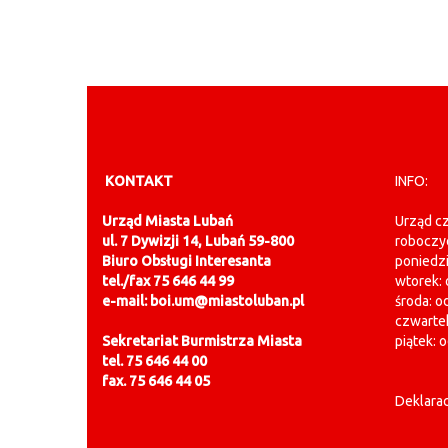
KONTAKT
INFO:
Urząd Miasta Lubań
Urząd cz
ul. 7 Dywizji 14, Lubań 59-800
roboczy
Biuro Obsługi Interesanta
poniedzi
tel./fax 75 646 44 99
wtorek: 
e-mail: boi.um@miastoluban.pl
środa: o
czwartek
Sekretariat Burmistrza Miasta
piątek: 
tel. 75 646 44 00
fax. 75 646 44 05
Deklarac