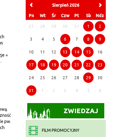
Sierpień 2026
Pn
Wt
Śr
Czw
Pt
Sb
Ndz
27
28
29
30
31
1
2
ach
3
4
5
6
7
8
9
as
10
11
12
13
14
15
16
je =
…
17
18
19
20
21
22
23
24
25
26
27
28
29
30
31
1
2
3
4
5
6
ową.
ZWIEDZAJ
czność
le pw.
ych
FILM PROMOCYJNY