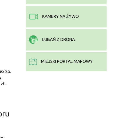
KAMERY NA ŻYWO
LUBAŃ Z DRONA
MIEJSKI PORTAL MAPOWY
ex Sp.
y
zł –
oru