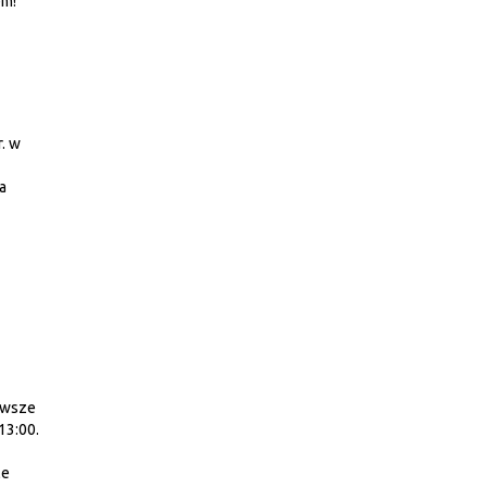
em!
. w
a
erwsze
13:00.
le