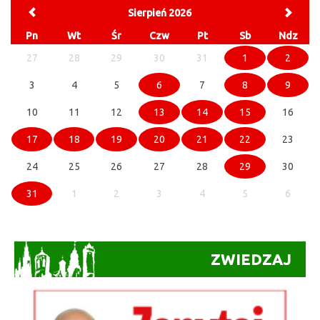
Sierpień 2026
Pn
Wt
Śr
Czw
Pt
Sb
Ndz
27
28
29
30
31
1
2
3
4
5
6
7
8
9
10
11
12
13
14
15
16
17
18
19
20
21
22
23
24
25
26
27
28
29
30
31
1
2
3
4
5
6
ZWIEDZAJ